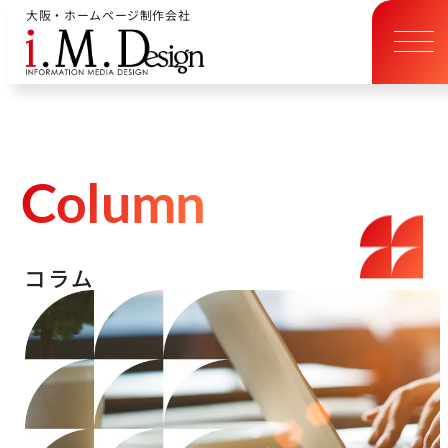
大阪・ホームページ制作会社
C
o
l
u
m
n
コ
ラ
ム