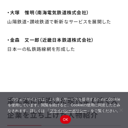
・大塚 惟明（南海電気鉄道株式会社）
山陽鉄道・讃岐鉄道で斬新なサービスを展開した
・金森 又一郎（近畿日本鉄道株式会社）
日本一の私鉄路線網を形成した
重工業に関連した現代まで続く大
このウェブサイトでは、より良いサービスを提供するためにCookie
を使用しています。閲覧を続けると、Cookieの使用に同意したとみ
なされます。詳しくは 「
プライバシーポリシー
」をご覧ください。
企業を立ち上げた人物紹介
OK