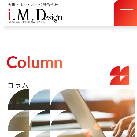
大阪・ホームページ制作会社
C
o
l
u
m
n
コ
ラ
ム