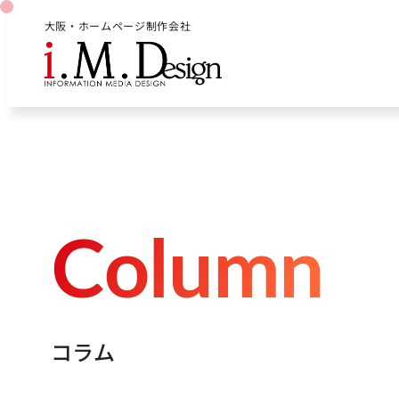
大阪・ホームページ制作会社
C
o
l
u
m
n
コ
ラ
ム