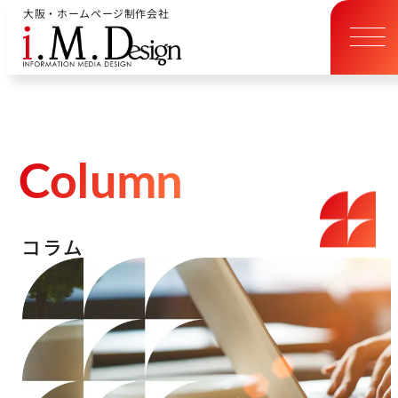
大阪・ホームページ制作会社
C
o
l
u
m
n
コ
ラ
ム