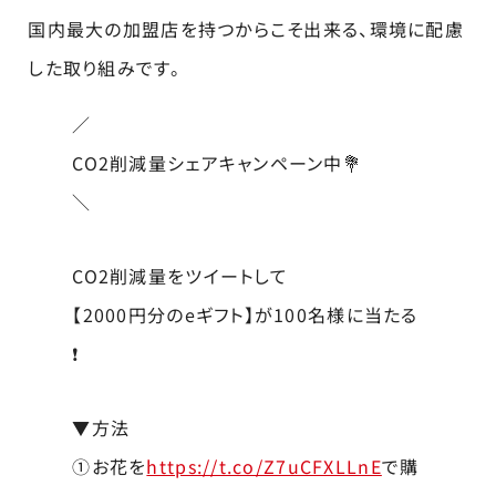
国内最大の加盟店を持つからこそ出来る、環境に配慮
した取り組みです。
／
CO2削減量シェアキャンペーン中💐
＼
CO2削減量をツイートして
【2000円分のeギフト】が100名様に当たる
❗️
▼方法
①お花を
https://t.co/Z7uCFXLLnE
で購