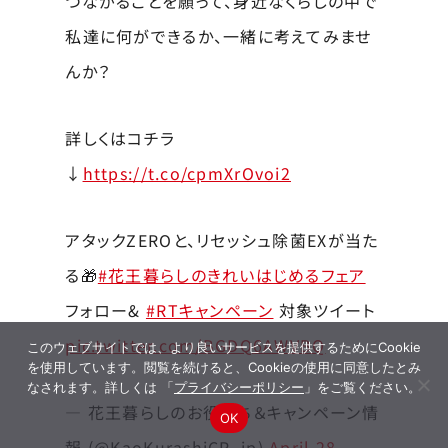
つながることを願って、身近なくらしの中で
私達に何ができるか、一緒に考えてみませ
んか？
詳しくはコチラ
↓
https://t.co/cpmXrOvoi2
アタックZEROと、リセッシュ除菌EXが当た
る🎁
#花王暮らしのきれいはじめるフェア
フォロー&
#RTキャンペーン
対象ツイート
pic.twitter.com/BGDQ6AWVBQ
このウェブサイトでは、より良いサービスを提供するためにCookie
を使用しています。閲覧を続けると、Cookieの使用に同意したとみ
なされます。詳しくは 「
プライバシーポリシー
」をご覧ください。
— 花王暮らしのお役立ち＆キャンペーン情
OK
報 (@KaoKurashiCP_jp)
April 28,