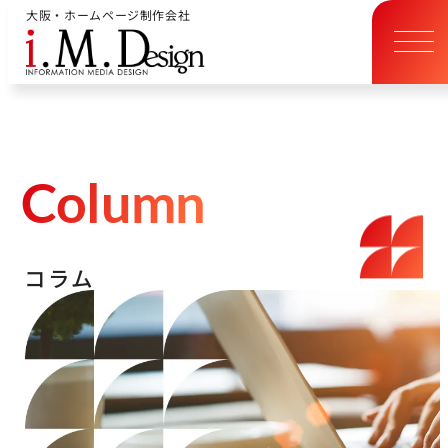
大阪・ホームページ制作会社
C
o
l
u
m
n
コ
ラ
ム