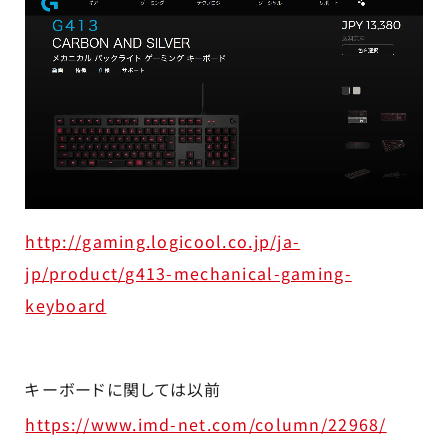
http://gaming.logicool.co.jp/ja-
jp/product/g413-mechanical-gaming-
keyboard
キーボードに関しては以前
https://www.imd-net.com/column/22968/