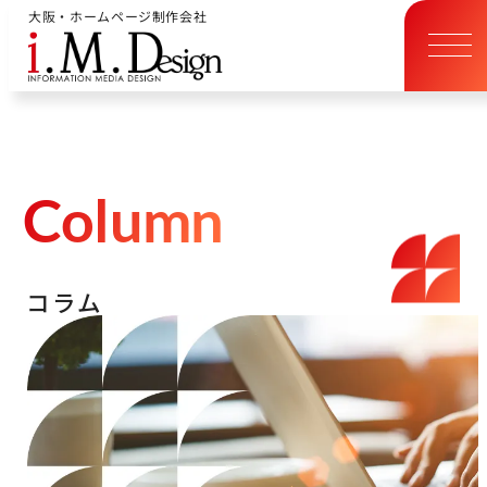
大阪・ホームページ制作会社
C
o
l
u
m
n
コ
ラ
ム