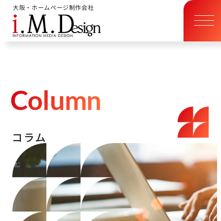
大阪・ホームページ制作会社
C
o
l
u
m
n
コ
ラ
ム