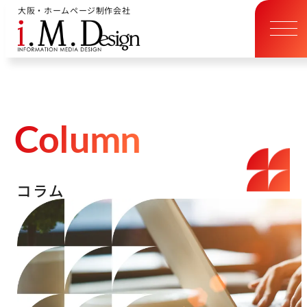
大阪・ホームページ制作会社
C
o
l
u
m
n
コ
ラ
ム