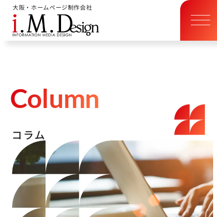
大阪・ホームページ制作会社
C
o
l
u
m
n
コ
ラ
ム