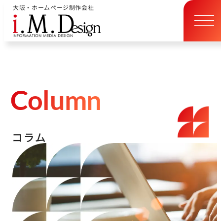
大阪・ホームページ制作会社
C
o
l
u
m
n
コ
ラ
ム