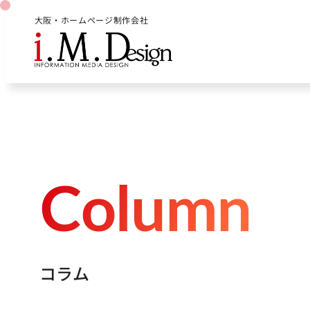
大阪・ホームページ制作会社
C
o
l
u
m
n
コ
ラ
ム