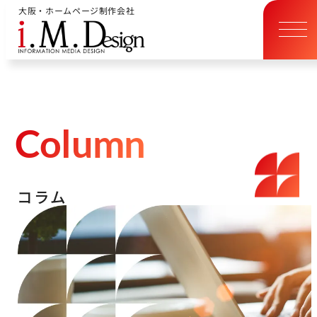
大阪・ホームページ制作会社
C
o
l
u
m
n
コ
ラ
ム