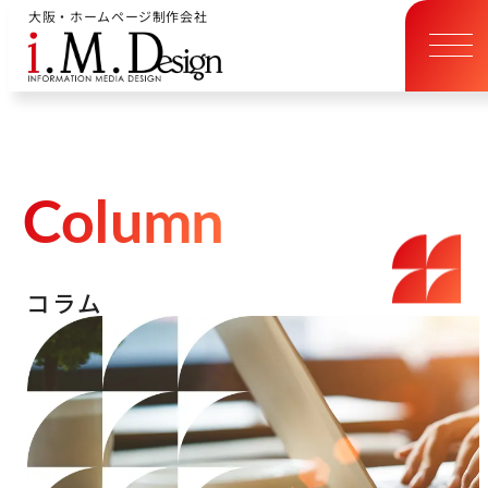
大阪・ホームページ制作会社
C
o
l
u
m
n
コ
ラ
ム