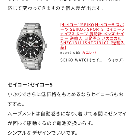
応じて変わってきますので個人差が出ます。
[セイコー][SEIKO]セイコー5 スポ
ーツ SEIKO5 SPORTS セイコーフ
ァイブスポーツ 腕時計 メンズ セイ
コー 逆輸入 自動巻き メカニカル
SNZG13J1（SNZG13JC） [逆輸入
品]
posted with
カエレバ
SEIKO WATCH(セイコーウォッチ)
セイコー：セイコー5
小ぶりでさらに低価格をもとめるならセイコー5もお
すすめ。
ムーブメントは自動巻きになり、着けてる間にゼンマイ
が回って駆動するので電池交換いらず。
シンプルなデザインでいいです。