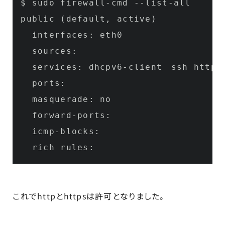
$ sudo firewall-cmd 
--list-all
public (default, active)

  interfaces: eth0

  sources: 

  services: dhcpv6-client　ssh http h
  ports: 

  masquerade: no

  forward-ports: 

  icmp-blocks: 

これでhttpとhttpsは許可となりました。