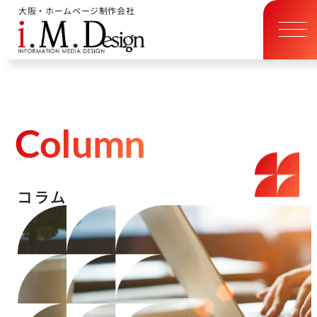
大阪・ホームページ制作会社
C
o
l
u
m
n
コ
ラ
ム