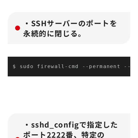
・SSHサーバーのポートを
永続的に閉じる。
$ sudo firewall-cmd 
--permanent
--re
・sshd_configで指定した
ポート2222番、特定の