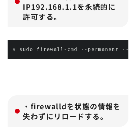
IP192.168.1.1を永続的に
許可する。
$ sudo firewall-cmd 
--permanent
--zo
・firewalldを状態の情報を
失わずにリロードする。