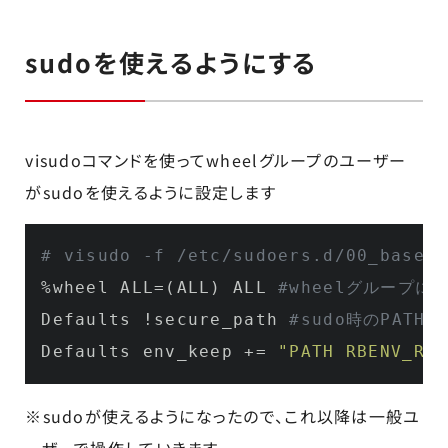
sudoを使えるようにする
visudoコマンドを使ってwheelグループのユーザー
がsudoを使えるように設定します
# visudo -f /etc/sudoers.d/00_base
%wheel ALL
=
(
ALL
)
 ALL 
#wheelグループに
Defaults 
!
secure_path 
#sudo時のPATH
Defaults env_keep +
=
"PATH RBENV_ROO
※sudoが使えるようになったので、これ以降は一般ユ