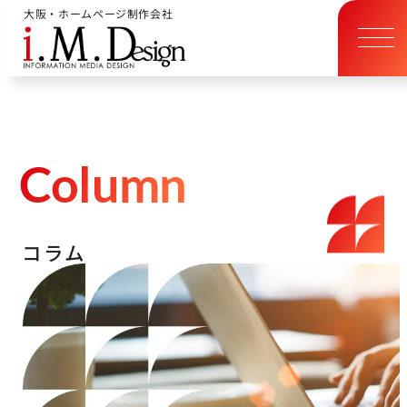
大阪・ホームページ制作会社
C
o
l
u
m
n
コ
ラ
ム