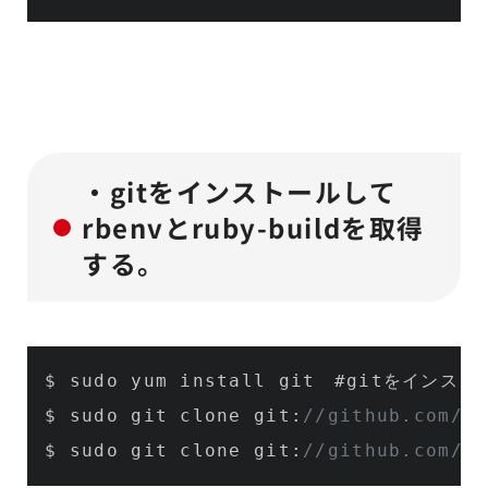
・gitをインストールして
rbenvとruby-buildを取得
する。
$ sudo yum install git　#gitをインスト
$ sudo git clone git:
//github.com/ss
$ sudo git clone git:
//github.com/ss