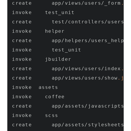
create      app/views/users/_form
.ht
invoke    test_unit

create      test/controllers/users_c
invoke    helper

create      app/helpers/users_helper
invoke      test_unit

invoke    jbuilder

create      app/views/users/index
.js
create      app/views/users/show
.jso
invoke  assets

invoke    coffee

create      app/assets/javascripts/u
invoke    scss

create      app/assets/stylesheets/u