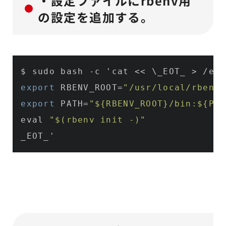
・設定ファイルにrbenv用
の設定を追加する。
export
 RBENV_ROOT=
"/usr/local/rbenv"
export
 PATH=
"${RBENV_ROOT}/bin:${PAT
eval 
"$(rbenv init -)"
_EOT_'