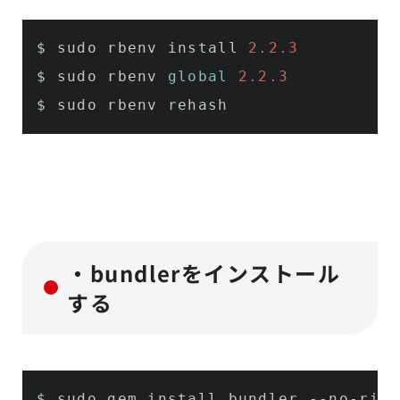
$ sudo rbenv install 
2.2
.3
$ sudo rbenv 
global
2.2
.3
$ sudo rbenv rehash
・bundlerをインストール
する
$ sudo gem install bundler 
--no-ri
-