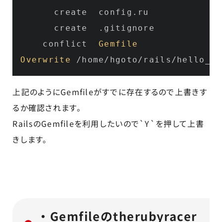
      create  config.
ru
      create  .
gitignore
    conflict  
Gemfile
Overwrite
 /home/hgoto/rails/hello_ra
上記のようにGemfileがすでに存在するので上書きす
るか確認されます。
RailsのGemfileを利用したいので`Y`を押して上書
きします。
・Gemfileのtherubyracer