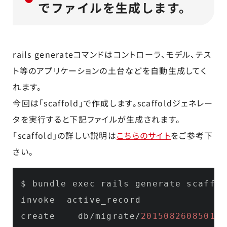
でファイルを生成します。
rails generateコマンドはコントローラ、モデル、テス
ト等のアプリケーションの土台などを自動生成してく
れます。
今回は「scaffold」で作成します。scaffoldジェネレー
タを実行すると下記ファイルが生成されます。
「scaffold」の詳しい説明は
こちらのサイト
をご参考下
さい。
$ bundle exec rails generate scaffol
invoke  active_record

create    db/migrate/
20150826085018
_