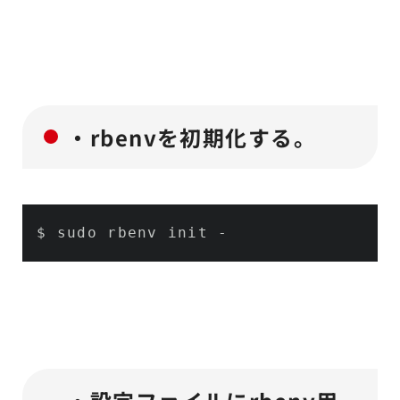
・rbenvを初期化する。
$ sudo rbenv init -