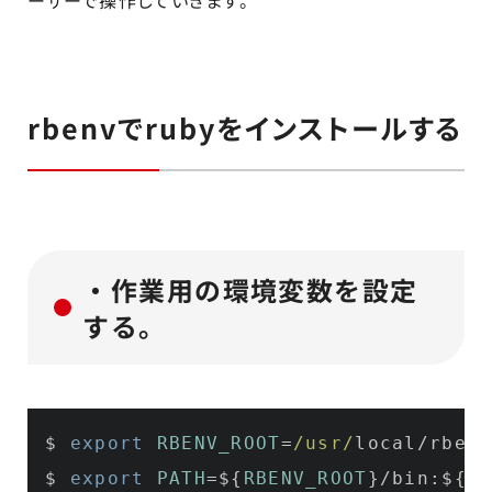
ーザーで操作していきます。
rbenvでrubyをインストールする
・作業用の環境変数を設定
する。
$ 
export
RBENV_ROOT
=
/usr/
local/rbenv

$ 
export
PATH
=${
RBENV_ROOT
}/
bin
:${
PA