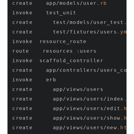
create    app/models/user
.rb
invoke    test_unit

create      test/models/user_test
.rb
create      test/fixtures/users
.yml
invoke  resource_route

route    resources :users

invoke  scaffold_controller

create    app/controllers/users_cont
invoke    erb

create      app/views/users

create      app/views/users/index
.ht
create      app/views/users/edit
.htm
create      app/views/users/show
.htm
create      app/views/users/new
.html