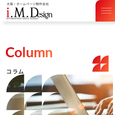
大阪・ホームページ制作会社
C
o
l
u
m
n
コ
ラ
ム