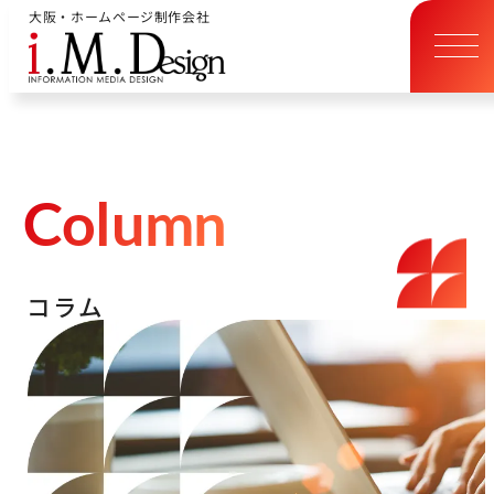
大阪・ホームページ制作会社
C
o
l
u
m
n
コ
ラ
ム