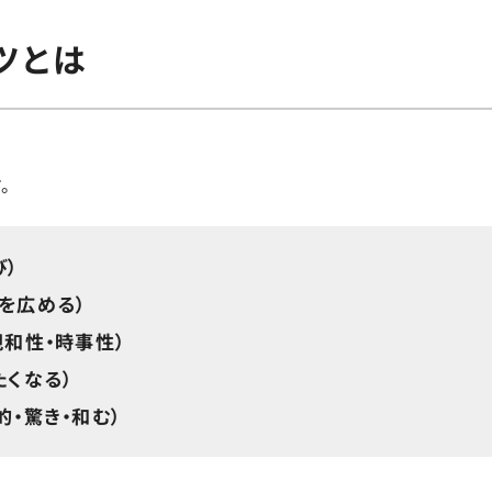
ツとは
。
）
を広める）
和性・時事性）
くなる）
・驚き・和む）