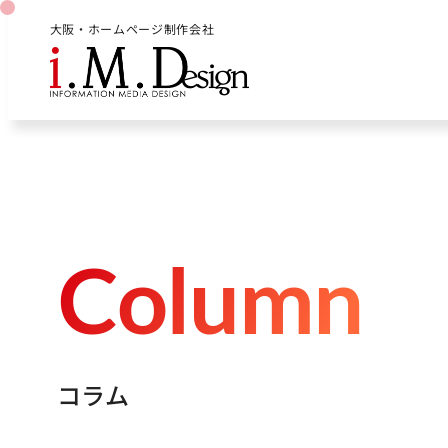
大阪・ホームページ制作会社
C
o
l
u
m
n
コ
ラ
ム