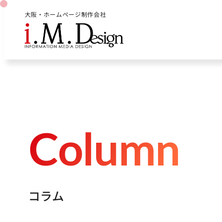
大阪・ホームページ制作会社
C
o
l
u
m
n
コ
ラ
ム