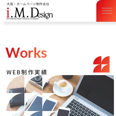
大阪・ホームページ制作会社
W
o
r
k
s
W
E
B
制
作
実
績