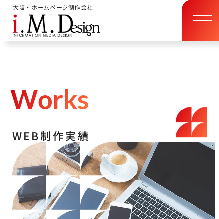
大阪・ホームページ制作会社
W
o
r
k
s
W
E
B
制
作
実
績