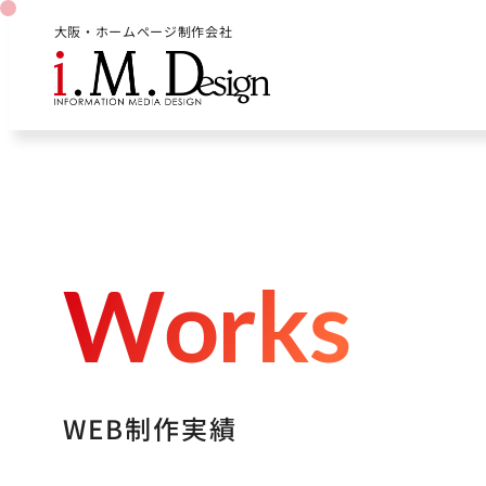
大阪・ホームページ制作会社
W
o
r
k
s
W
E
B
制
作
実
績