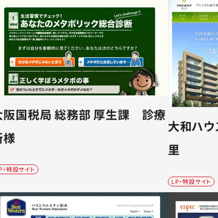
大阪国税局 総務部 厚生課 診療
大和ハウ
所様
里
P・特設サイト
LP・特設サイト