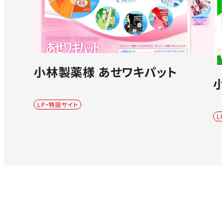
小林製薬様 あせワキパット
LP・特設サイト
L