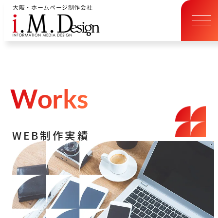
大阪・ホームページ制作会社
W
o
r
k
s
W
E
B
制
作
実
績