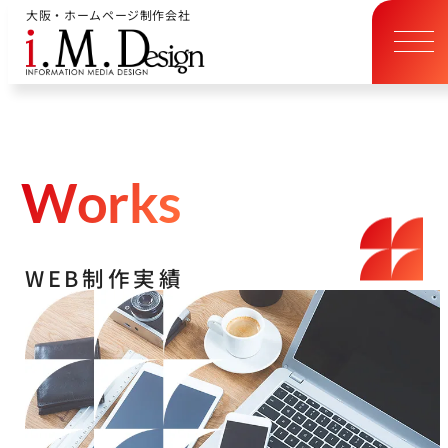
大阪・ホームページ制作会社
W
o
r
k
s
W
E
B
制
作
実
績