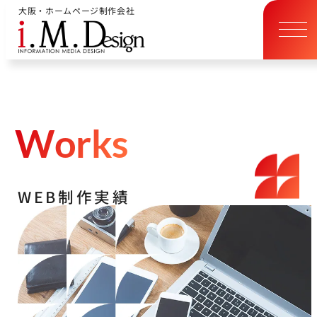
大阪・ホームページ制作会社
W
o
r
k
s
W
E
B
制
作
実
績