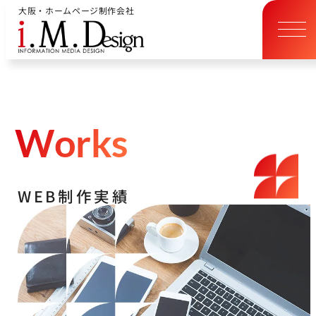
大阪・ホームページ制作会社
W
o
r
k
s
W
E
B
制
作
実
績