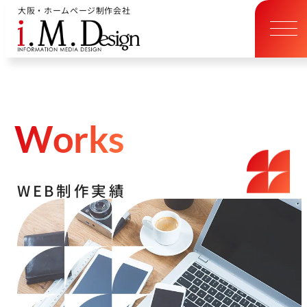
大阪・ホームページ制作会社
W
o
r
k
s
W
E
B
制
作
実
績