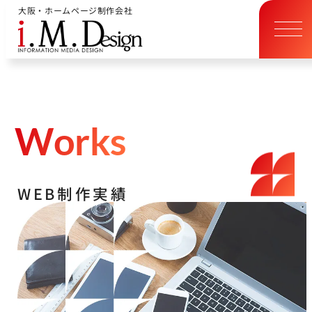
大阪・ホームページ制作会社
W
o
r
k
s
W
E
B
制
作
実
績