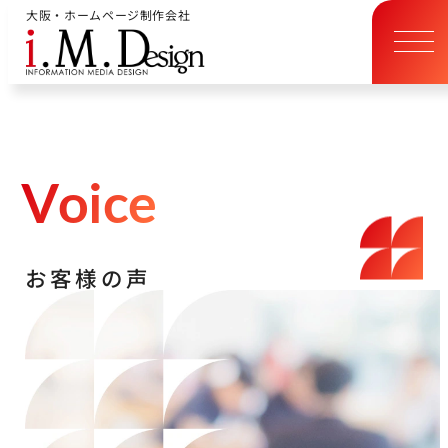
大阪・ホームページ制作会社
V
o
i
c
e
お
客
様
の
声