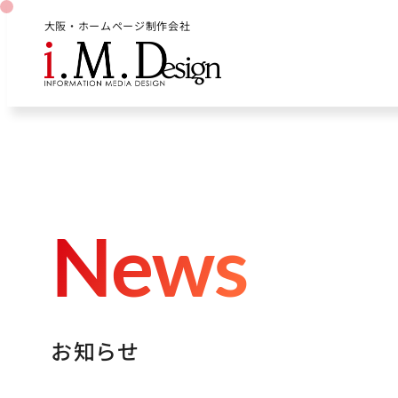
大阪・ホームページ制作会社
N
e
w
s
お
知
ら
せ