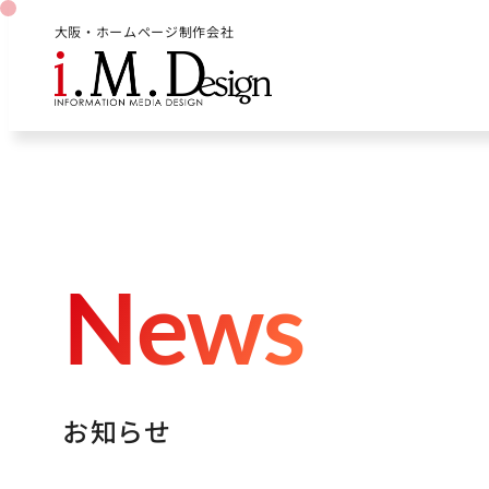
大阪・ホームページ制作会社
N
e
w
s
お
知
ら
せ